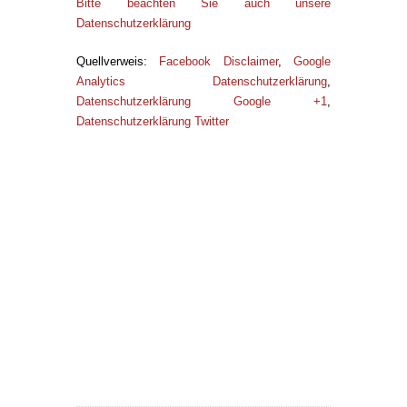
Bitte beachten Sie auch unsere
Datenschutzerklärung
Quellverweis:
Facebook Disclaimer
,
Google
Analytics Datenschutzerklärung
,
Datenschutzerklärung Google +1
,
Datenschutzerklärung Twitter
Evo Binary ist ein Software-Unternehmen mit
Sitz in Dubai, das jedem ermöglicht völlig
passiv und monatlich am Forex-Markt zu
profitieren. Wie? Das erfahren Sie hier!
www.EvoBinary24.net
MySystemX24.de ist Kooperationspartner von
MySystemX. Die Webseite
www.MySystemX24.de Informiert Sie über die
Chance, durch das Partnerunternehmen FX
NextGen einer monatlich Nettorendite bis zu 27
% zu erzielen.
www.MySystemx24.de