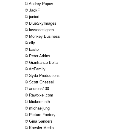
© Andrey Popov
© JackF
© juniart
© BlueSkyImages
© lassedesignen
© Monkey Business
© olly
© kasto
© Peter Atkins
© Gianfranco Bella
© ArtFamily
© Syda Productions
© Scott Griessel
© andreas130
© Rawpixel.com
© klickerminth
© michaeljung
© Picture-Factory
© Gina Sanders
© Kaesler Media