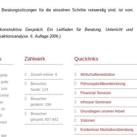
 Beratungssitzungen für die einzelnen Schritte notwendig sind, ist vom
onstruktive Gespräch. Ein Leitfaden für Beratung, Unterricht und
saktionsanalyse. 6. Auflage 2006.)
s
Zählwerk
Quicklinks
Zurzeit online:
0
Wirtschaftsmediation
 jede
 jede
Besucher
Führungskräfteentwicklung
r uns
heute:
124
Financial Services
t eine
Besucher
as
Inhouse-Seminare
gestern:
194
a zu
Grundlagen unserer Arbeit
Besucher
ir
gesamt:
407.442
Visionen
nnen
Kostenlose Mediationsberatung
 der