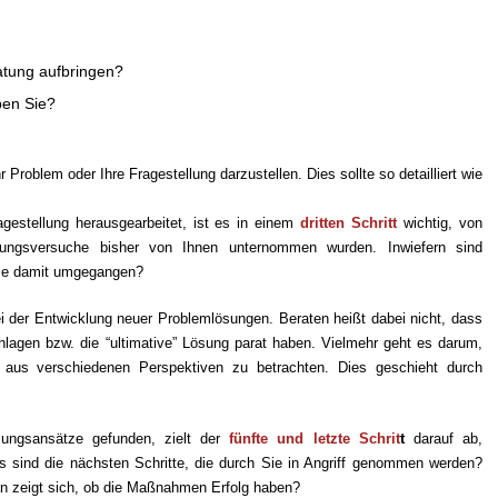
ratung aufbringen?
ben Sie?
hr Problem oder Ihre Fragestellung darzustellen. Dies sollte so detailliert wie
gestellung herausgearbeitet, ist es in einem
dritten Schritt
wichtig, von
ungsversuche bisher von Ihnen unternommen wurden. Inwiefern sind
Sie damit umgegangen?
i der Entwicklung neuer Problemlösungen. Beraten heißt dabei nicht, dass
hlagen bzw. die “ultimative” Lösung parat haben. Vielmehr geht es darum,
m aus verschiedenen Perspektiven zu betrachten. Dies geschieht durch
sungsansätze gefunden, zielt der
fünfte und letzte Schrit
t
darauf ab,
 sind die nächsten Schritte, die durch Sie in Angriff genommen werden?
n zeigt sich, ob die Maßnahmen Erfolg haben?